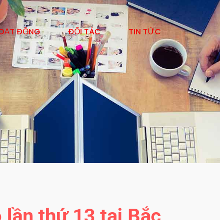
OẠT ĐỘNG
ĐỐI TÁC
TIN TỨC
 lần thứ 13 tại Bắc