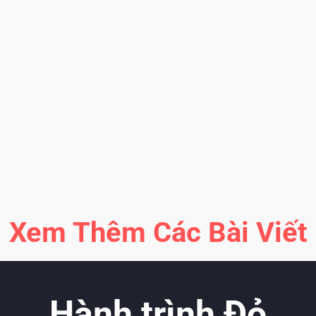
T
2
K
b
Xem Thêm Các Bài Viết
Hành trình Đỏ