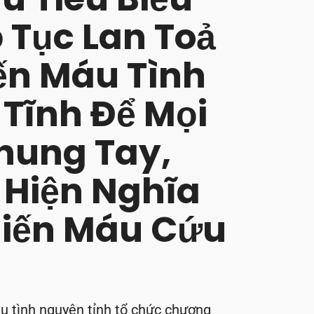
 Tục Lan Toả
ến Máu Tình
 Tĩnh Để Mọi
hung Tay,
 Hiện Nghĩa
hiến Máu Cứu
u tình nguyện tỉnh tổ chức chương