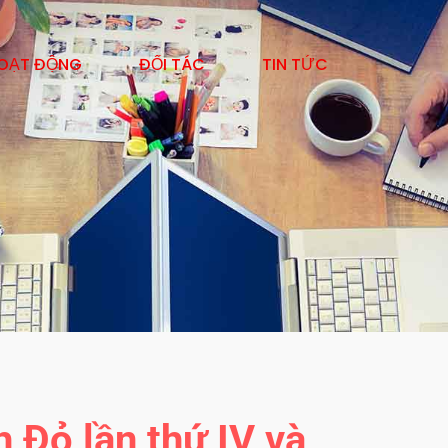
OẠT ĐỘNG
ĐỐI TÁC
TIN TỨC
 Đỏ lần thứ IV và