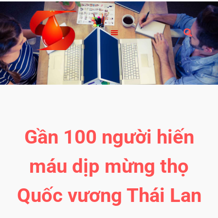
Gần 100 người hiến
máu dịp mừng thọ
Quốc vương Thái Lan