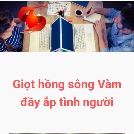
Giọt hồng sông Vàm
đầy ắp tình người