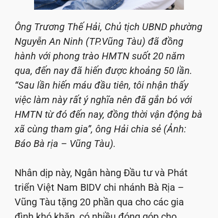
Ông Trương Thế Hải, Chủ tịch UBND phường
Nguyễn An Ninh (TP.Vũng Tàu) đã đồng
hành với phong trào HMTN suốt 20 năm
qua, đến nay đã hiến được khoảng 50 lần.
“Sau lần hiến máu đầu tiên, tôi nhận thấy
việc làm này rất ý nghĩa nên đã gắn bó với
HMTN từ đó đến nay, đồng thời vận động bà
xã cùng tham gia”, ông Hải chia sẻ (Ảnh:
Báo Bà rịa – Vũng Tàu).
Nhân dịp này, Ngân hàng Đầu tư và Phát
triển Việt Nam BIDV chi nhánh Bà Rịa –
Vũng Tàu tặng 20 phần qua cho các gia
đình khó khăn, có nhiều đóng góp cho