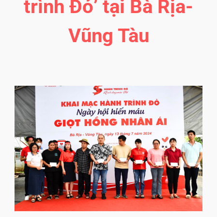
trình Đỏ’ tại Bà Rịa-
Vũng Tàu