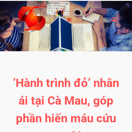
‘Hành trình đỏ’ nhân
ái tại Cà Mau, góp
phần hiến máu cứu