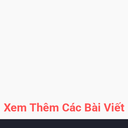
T
2
K
b
Xem Thêm Các Bài Viết