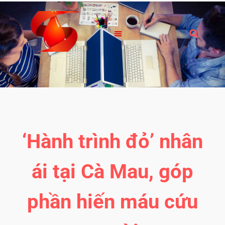
‘Hành trình đỏ’ nhân
ái tại Cà Mau, góp
phần hiến máu cứu