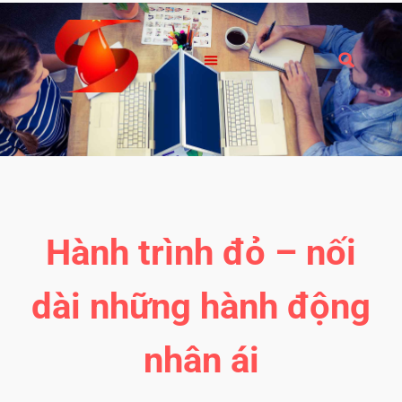
Hành trình đỏ – nối
dài những hành động
nhân ái