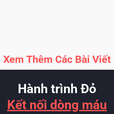
K
b
Xem Thêm Các Bài Viết
Hành trình Đỏ
Kết nối dòng máu