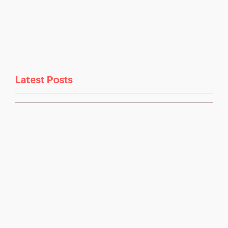
Latest Posts
r
t
t