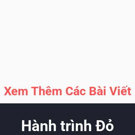
T
2
K
b
Xem Thêm Các Bài Viết
Hành trình Đỏ