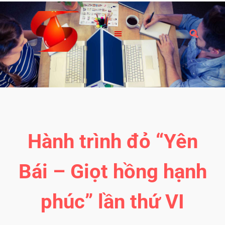
Hành trình đỏ “Yên
Bái – Giọt hồng hạnh
phúc” lần thứ VI