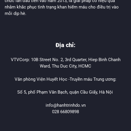
chức lần đầu tiên vào năm 2013, là giải pháp có hiệu quả
nhằm khắc phục tình trạng khan hiếm máu cho điều trị vào
mỗi dịp hè.
Địa chỉ:
VTVCorp: 10B Street No. 2, 3rd Quarter, Hiep Binh Chanh
Ward, Thu Duc City, HCMC
Văn phòng Viện Huyết Học -Truyền máu Trung ương:
Số 5, phố Phạm Văn Bạch, quận Cầu Giấy, Hà Nội
info@hanhtrinhdo.vn
028 66809898