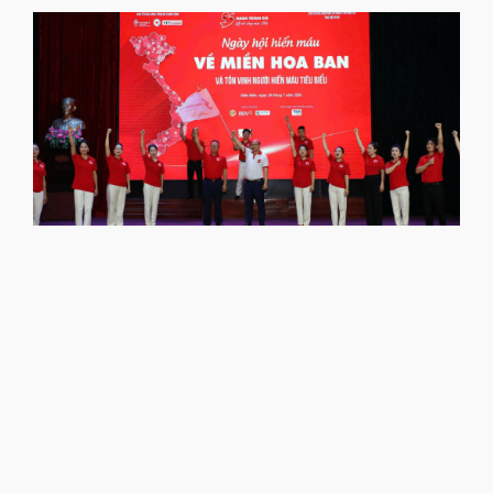
t
l
t
n
h
t
Đ
B