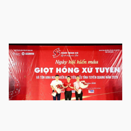
T
2
c
l
l
n
h
t
h