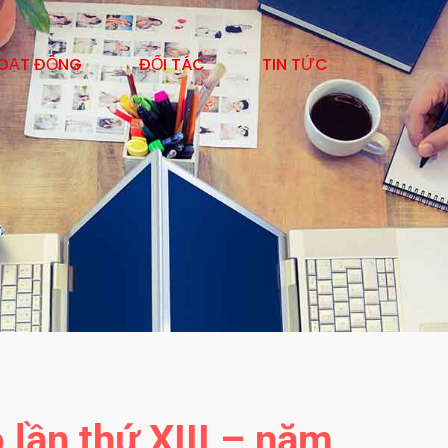
OẠT ĐỘNG
ĐỐI TÁC
TIN TỨC
 lần thứ XIII – năm