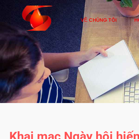
VỀ CHÚNG TÔI
H
Khai mạc Ngày hội hiế