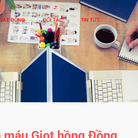
OẠT ĐỘNG
ĐỐI TÁC
TIN TỨC
n máu Giọt hồng Đồng