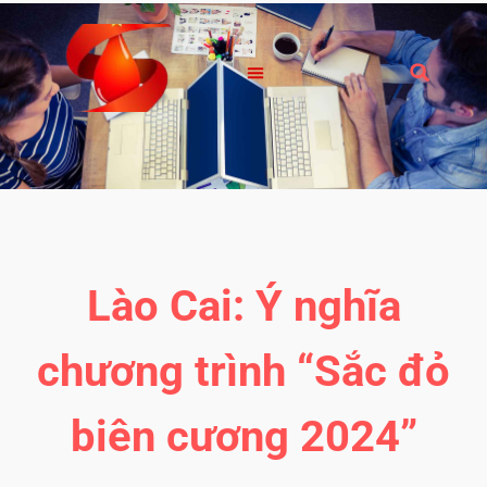
Lào Cai: Ý nghĩa
chương trình “Sắc đỏ
biên cương 2024”