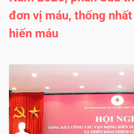
đơn vị máu, thống nhất 
hiến máu