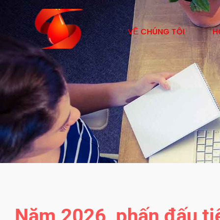
VỀ CHÚNG TÔI
H
Năm 2026, phấn đấu tiế