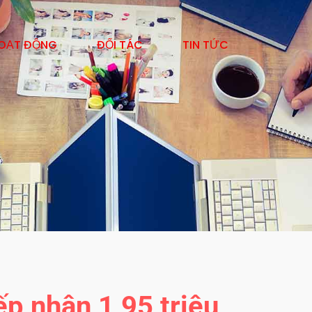
OẠT ĐỘNG
ĐỐI TÁC
TIN TỨC
p nhận 1,95 triệu