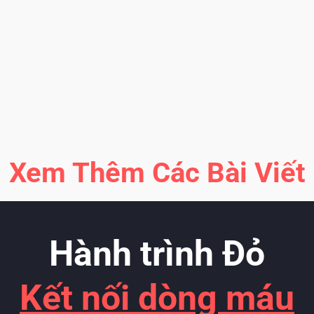
2
K
b
Xem Thêm Các Bài Viết
Hành trình Đỏ
Kết nối dòng máu