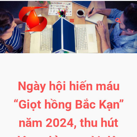
Ngày hội hiến máu
“Giọt hồng Bắc Kạn”
năm 2024, thu hút