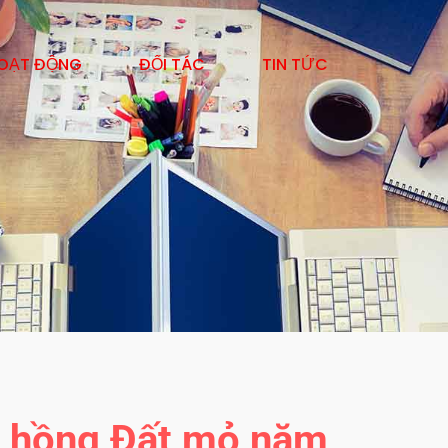
OẠT ĐỘNG
ĐỐI TÁC
TIN TỨC
t hồng Đất mỏ năm