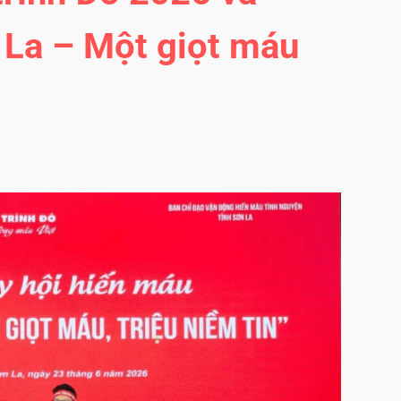
 La – Một giọt máu