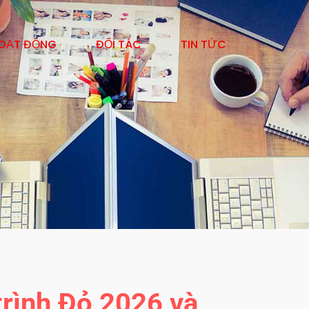
OẠT ĐỘNG
ĐỐI TÁC
TIN TỨC
trình Đỏ 2026 và