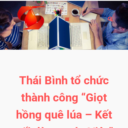
Thái Bình tổ chức
thành công “Giọt
hồng quê lúa – Kết