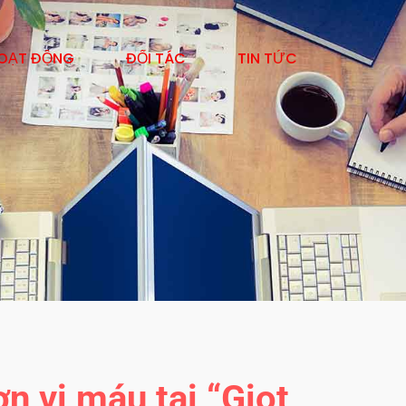
OẠT ĐỘNG
ĐỐI TÁC
TIN TỨC
n vị máu tại “Giọt