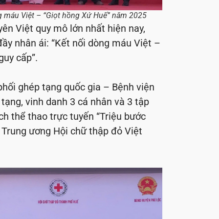
ng máu Việt – “Giọt hồng Xứ Huế” năm 2025
yên Việt quy mô lớn nhất hiện nay,
đầy nhân ái: “Kết nối dòng máu Việt –
guy cấp”.
phối ghép tạng quốc gia – Bệnh viện
tạng, vinh danh 3 cá nhân và 3 tập
ch thể thao trực tuyến “Triệu bước
o Trung ương Hội chữ thập đỏ Việt