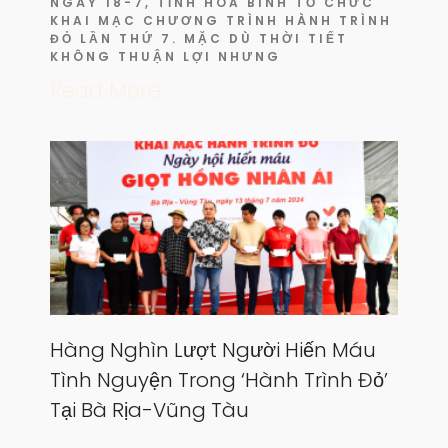
NGÀY 18-7, TỈNH HÒA BÌNH TỔ CHỨC
KHAI MẠC CHƯƠNG TRÌNH HÀNH TRÌNH
ĐỎ LẦN THỨ 7. MẶC DÙ THỜI TIẾT
KHÔNG THUẬN LỢI NHƯNG
Read More
Hàng Nghìn Lượt Người Hiến Máu
Tình Nguyện Trong ‘Hành Trình Đỏ’
Tại Bà Rịa-Vũng Tàu