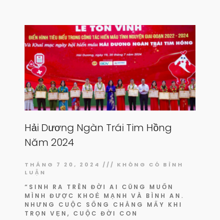
Hải Dương Ngàn Trái Tim Hồng
Năm 2024
THÁNG 7 20, 2024
KHÔNG CÓ BÌNH
LUẬN
“SINH RA TRÊN ĐỜI AI CŨNG MUỐN
MÌNH ĐƯỢC KHOẺ MẠNH VÀ BÌNH AN.
NHƯNG CUỘC SỐNG CHẲNG MẤY KHI
TRỌN VẸN, CUỘC ĐỜI CON