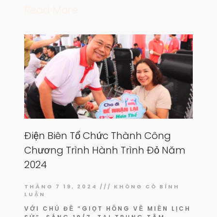
Read More
Điện Biên Tổ Chức Thành Công
Chương Trình Hành Trình Đỏ Năm
2024
THÁNG 7 19, 2024
KHÔNG CÓ BÌNH
LUẬN
VỚI CHỦ ĐỀ “GIỌT HỒNG VỀ MIỀN LỊCH