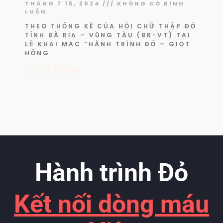
THÁNG 7 15, 2024
KHÔNG CÓ BÌNH
LUẬN
THEO THỐNG KÊ CỦA HỘI CHỮ THẬP ĐỎ
TỈNH BÀ RỊA – VŨNG TÀU (BR-VT) TẠI
LỄ KHAI MẠC “HÀNH TRÌNH ĐỎ – GIỌT
HỒNG
Read More
Hành trình Đỏ
Kết nối dòng máu