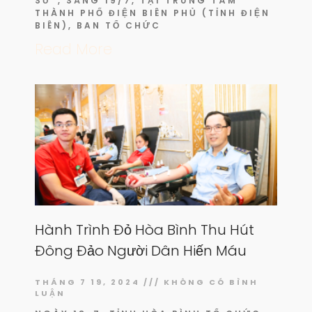
SỬ”, SÁNG 19/7, TẠI TRUNG TÂM
THÀNH PHỐ ĐIỆN BIÊN PHỦ (TỈNH ĐIỆN
BIÊN), BAN TỔ CHỨC
Read More
Hành Trình Đỏ Hòa Bình Thu Hút
Đông Đảo Người Dân Hiến Máu
THÁNG 7 19, 2024
KHÔNG CÓ BÌNH
LUẬN